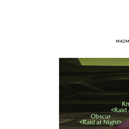
NEW
MADM