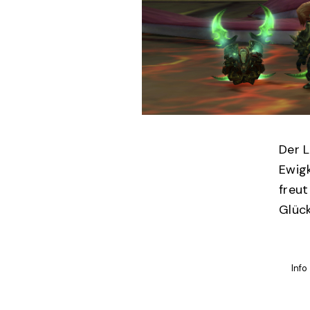
Der L
Ewigk
freut
Glüc
Info