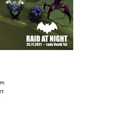
am
zt
e