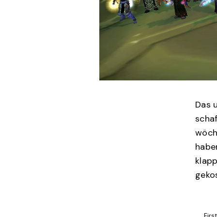
Das 
scha
wöche
haben
klapp
geko
First