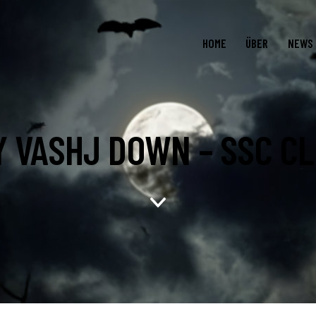
HOME
ÜBER
NEWS
Y VASHJ DOWN – SSC CL