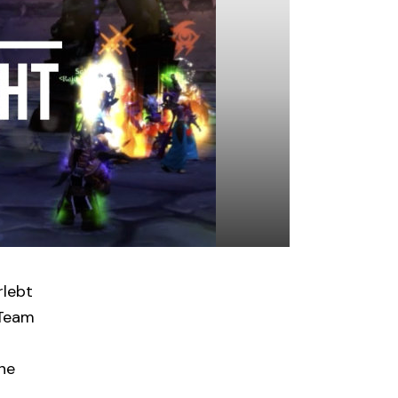
rlebt
 Team
ne