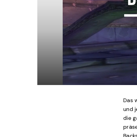
Das w
und j
die g
präse
Back