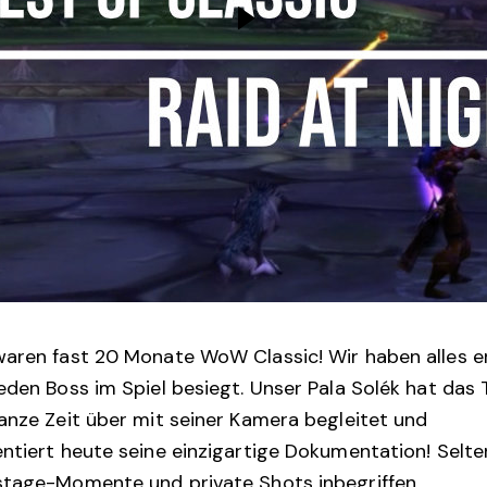
aren fast 20 Monate WoW Classic! Wir haben alles e
eden Boss im Spiel besiegt. Unser Pala Solék hat das
anze Zeit über mit seiner Kamera begleitet und
ntiert heute seine einzigartige
Dokumentation! Selte
stage-Momente und private Shots inbegriffen…