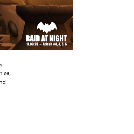
s
hlea,
und