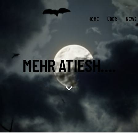
HOME
ÜBER
NEWS
MEHR ATIESH….